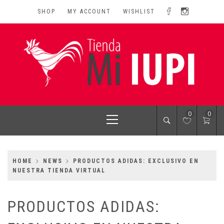
Skip
SHOP
MY ACCOUNT
WISHLIST
to
content
MI IUPI SHOP
University of Puerto Rico-Rio Piedras Campus
Primary
0
0
Menu
HOME
NEWS
PRODUCTOS ADIDAS: EXCLUSIVO EN
NUESTRA TIENDA VIRTUAL
PRODUCTOS ADIDAS: