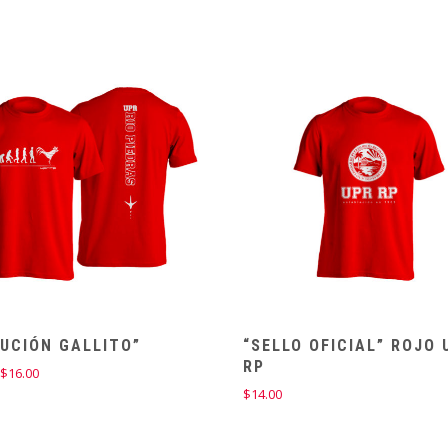
UCIÓN GALLITO”
“SELLO OFICIAL” ROJO 
RP
Price
$
16.00
range:
$
14.00
$14.00
through
$16.00