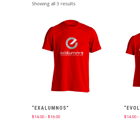
Showing all 3 results
“EXALUMNOS”
“EVOL
Price
$
14.00
–
$
16.00
$
14.00
–
range:
$14.00
through
$16.00