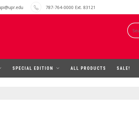
upi@upr.edu
787-764-0000 Ext. 83121
Sear
for:
SPECIAL EDITION
ALL PRODUCTS
SALE!