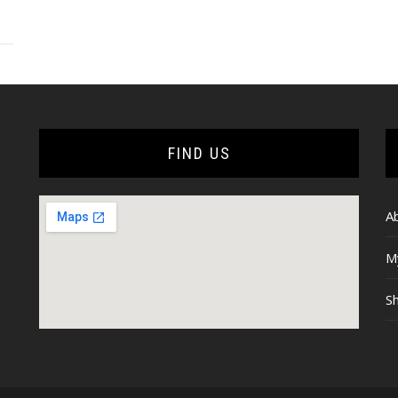
FIND US
A
M
Sh