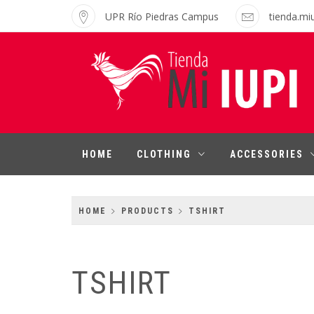
Skip
UPR Río Piedras Campus
tienda.mi
to
content
MI IUPI SHOP
University of Puerto Rico-Rio Piedras
Campus
HOME
CLOTHING
ACCESSORIES
HOME
PRODUCTS
TSHIRT
TSHIRT