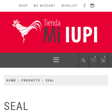
Skip
SHOP
MY ACCOUNT
WISHLIST
to
content
MI IUPI SHOP
University of Puerto Rico-Rio Piedras Campus
Primary
0
0
Menu
HOME
PRODUCTS
SEAL
SEAL