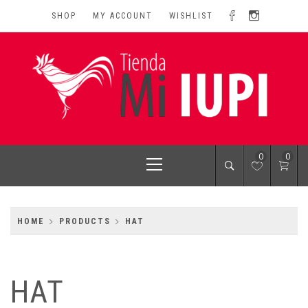
Skip
SHOP
MY ACCOUNT
WISHLIST
to
content
MI IUPI SHOP
University of Puerto Rico-Rio Piedras Campus
Primary
0
0
Menu
HOME
PRODUCTS
HAT
HAT